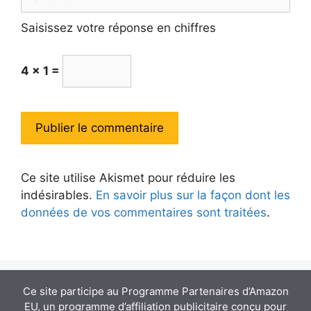
web
Saisissez votre réponse en chiffres
4 × 1 =
Ce site utilise Akismet pour réduire les
indésirables.
En savoir plus sur la façon dont les
données de vos commentaires sont traitées
.
Ce site participe au Programme Partenaires d’Amazon
EU, un programme d’affiliation publicitaire conçu pour