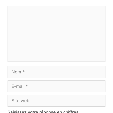
Commentaire
Nom
E-
mail
Site
web
Saisissez votre réponse en chiffres